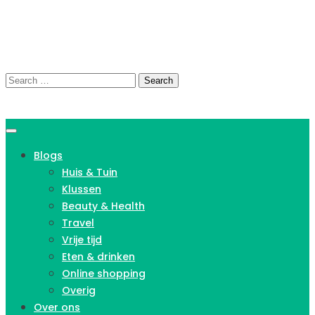
Skip
to
content
Search
for:
Blogs
Huis & Tuin
Klussen
Beauty & Health
Travel
Vrije tijd
Eten & drinken
Online shopping
Overig
Over ons