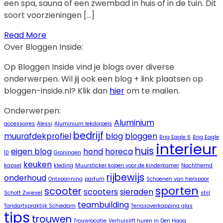
een spa, sauna of een zwembad in huis of in de tuin. Dit
soort voorzieningen […]
Read More
Over Bloggen Inside:
Op Bloggen Inside vind je blogs over diverse
onderwerpen. Wil jij ook een blog + link plaatsen op
bloggen-inside.nl? Klik dan
hier
om te mailen.
Onderwerpen:
Aluminium
accessoires
Alessi
Aluminium lekdorpels
bedrijf
muurafdekprofiel
blog
bloggen
Brig Eagle 6
Brig Eagle
interieur
huis
eigen blog
hond
horeca
10
Groningen
keuken
kapsel
kleding
Muursticker kopen voor de kinderkamer
Nachthemd
rijbewijs
onderhoud
Ontspanning
parfum
Schoenen van hielspoor
sporten
scooter
scooters
sieraden
Schott Zwiesel
stijl
teambuilding
Tandartspraktijk Schiedam
Terrasoverkapping glas
tips
trouwen
Trouwlocatie
Verhuislift huren in Den Haag