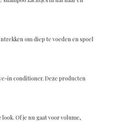
e shampoo zachtjes in nat haar en
 intrekken om diep te voeden en spoel
ave-in conditioner. Deze producten
 look. Of je nu gaat voor volume,