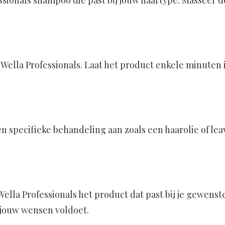
sionals shampoo die past bij jouw haartype. Masseer d
 Wella Professionals. Laat het product enkele minuten
en specifieke behandeling aan zoals een haarolie of le
ella Professionals het product dat past bij je gewenste
an jouw wensen voldoet.