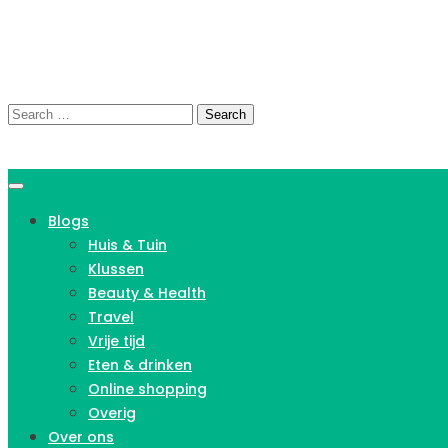
Skip
to
content
Search
for:
Blogs
Huis & Tuin
Klussen
Beauty & Health
Travel
Vrije tijd
Eten & drinken
Online shopping
Overig
Over ons